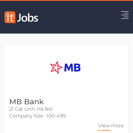
Automation Tester
Expired
MB Bank
21 Cat Linh, Hà Nội
Company Size : 100-499
View more