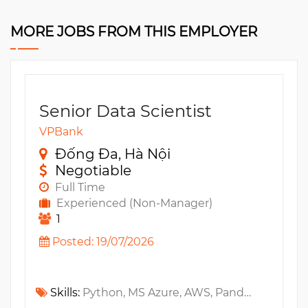
MORE JOBS FROM THIS EMPLOYER
Senior Data Scientist
VPBank
Đống Đa, Hà Nội
Negotiable
Full Time
Experienced (Non-Manager)
1
Posted: 19/07/2026
Skills:
Python, MS Azure, AWS, Pandas, Tensorflow, GCP, scikit-learn, PyTorch, Databricks, LangChain, GenAI, MS Excel, MS SQL, Statistics