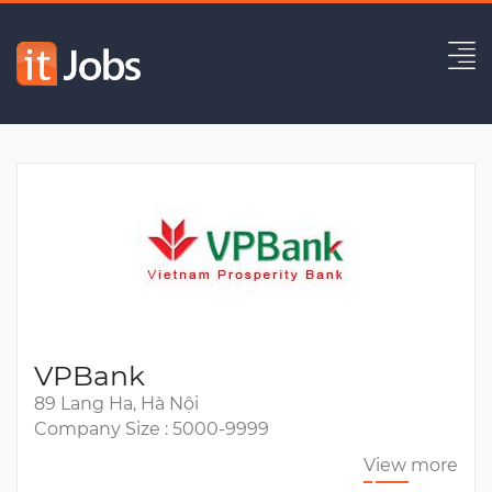
Technical Lead
Expired
VPBank
89 Lang Ha, Hà Nội
Company Size : 5000-9999
View more