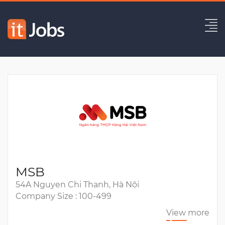
Senior Java Developer/Squad
Lead
Expired
MSB
54A Nguyen Chi Thanh, Hà Nội
Company Size : 100-499
View more