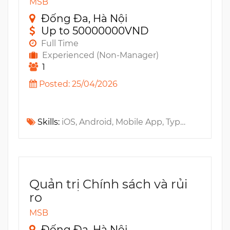
MSB
Đống Đa, Hà Nội
Up to 50000000VND
Full Time
Experienced (Non-Manager)
1
Posted: 25/04/2026
Skills:
iOS, Android, Mobile App, TypeScript, OOP, Unit testing, JavaScript, HTML, CSS, Animation, React Native, SCSS, RESTful API
Quản trị Chính sách và rủi
ro
MSB
Đống Đa, Hà Nội