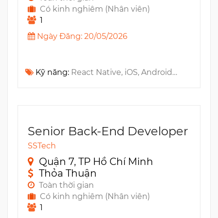
Có kinh nghiêm (Nhân viên)
1
Ngày Đăng: 20/05/2026
Kỹ năng:
React Native, iOS, Android, WebSocket, Swift, TypeScript, Objective C, Java, JavaScript, ES6, Redux, Kotlin, GraphQL, RESTful API, fastlane, Mobx, CI/CD, Zustand, GitHub Actions
Senior Back-End Developer
SSTech
Quận 7, TP Hồ Chí Minh
Thỏa Thuận
Toàn thời gian
Có kinh nghiêm (Nhân viên)
1