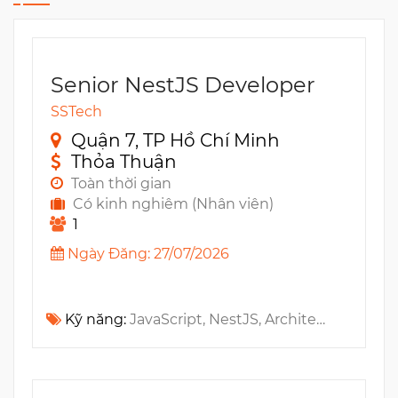
Senior NestJS Developer
SSTech
Quận 7, TP Hồ Chí Minh
Thỏa Thuận
Toàn thời gian
Có kinh nghiêm (Nhân viên)
1
Ngày Đăng: 27/07/2026
Kỹ năng:
JavaScript, NestJS, Architecture, Observability, MS Azure, DataDog, Cloud Migration, Octopus Deploy, OAUTH2, Serverless, System Design, Networking, OAUTH, NodeJS, MS SQL, TypeScript, Docker, New Relic, SQL Optimization, Azure DevOps, KeyCloak, OIDC, CI/CD, Azure AD B2C, System Architecture, Docker Compose, GitHub Actions, Hosting, Git