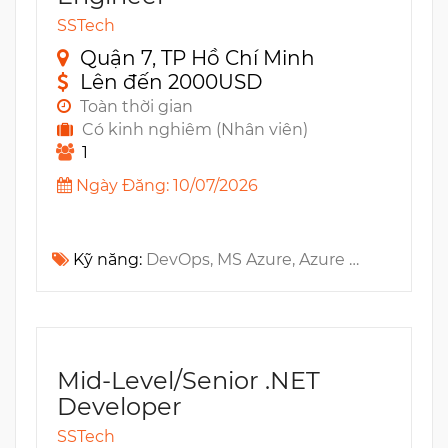
SSTech
Quận 7, TP Hồ Chí Minh
Lên đến 2000USD
Toàn thời gian
Có kinh nghiêm (Nhân viên)
1
Ngày Đăng: 10/07/2026
Kỹ năng:
DevOps, MS Azure, Azure Functions, IaC, CI/CD, MS Entra ID, Docker, ARM, Templates, Git, Terraform, Azure DevOps, Azure Monitor, Azure Storage, Azure Key Vault
Mid-Level/Senior .NET
Developer
SSTech