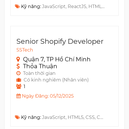
Kỹ năng:
JavaScript, ReactJS, HTML5, CSS3, Git, SVN, ES6, Webpack, Redux, RESTful API, React Hooks
Senior Shopify Developer
SSTech
Quận 7, TP Hồ Chí Minh
Thỏa Thuận
Toàn thời gian
Có kinh nghiêm (Nhân viên)
1
Ngày Đăng: 05/12/2025
Kỹ năng:
JavaScript, HTML5, CSS, CSS3, REST, API, TypeScript, Middleware, Shopify, Ecommerce, GraphQL, Liquid, Webhook