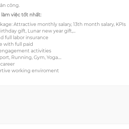
hân công.
làm việc tốt nhất:
ge: Attractive monthly salary, 13th month salary, KPIs
thday gift, Lunar new year gift,...
full labor insurance
e with full paid
 engagement activities
Sport, Running, Gym, Yoga....
 career
rtive working enviroment