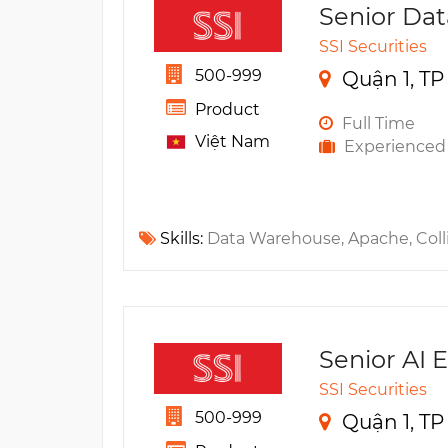
Senior Da
SSI Securities
500-999
Quận 1, TP
Product
Full Time
Việt Nam
Experienced
Skills:
Data Warehouse, Apache, Collibra, 
Senior AI 
SSI Securities
500-999
Quận 1, TP