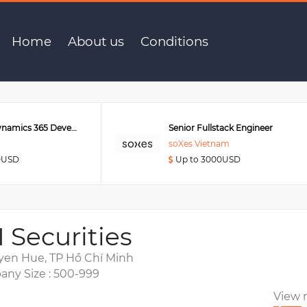
Home
About us
Conditions
Senior MS Dynamics 365 Developer
Senior Fullstack Engineer
soXes Vietnam
0USD
Up to 3000USD
I Securities
yen Hue, TP Hồ Chí Minh
ny Size : 500-999
View 