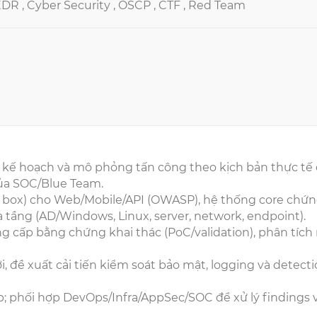
EDR ,
Cyber Security ,
OSCP ,
CTF ,
Red Team
 kế hoạch và mô phỏng tấn công theo kịch bản thực tế
ủa SOC/Blue Team.
 box) cho Web/Mobile/API (OWASP), hệ thống core chứ
ạ tầng (AD/Windows, Linux, server, network, endpoint).
g cấp bằng chứng khai thác (PoC/validation), phân tích 
, đề xuất cải tiến kiểm soát bảo mật, logging và detect
áp; phối hợp DevOps/Infra/AppSec/SOC để xử lý findings 