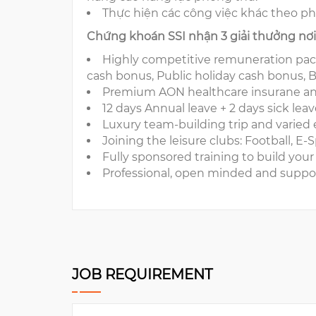
Thực hiện các công việc khác theo p
Chứng khoán SSI nhận 3 giải thưởng nơi 
Highly competitive remuneration packa
cash bonus, Public holiday cash bonus, Bir
Premium AON healthcare insurane and 
12 days Annual leave + 2 days sick leav
Luxury team-building trip and varied
Joining the leisure clubs: Football, E-
Fully sponsored training to build your
Professional, open minded and suppo
JOB REQUIREMENT