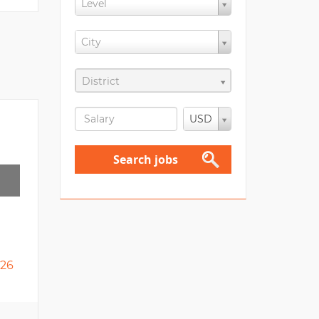
Level
City
District
USD
Search jobs
026