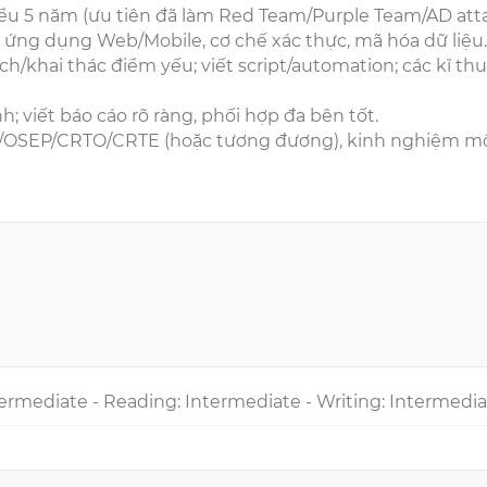
hiểu 5 năm (ưu tiên đã làm Red Team/Purple Team/AD atta
u, ứng dụng Web/Mobile, cơ chế xác thực, mã hóa dữ liệu.
h/khai thác điểm yếu; viết script/automation; các kĩ thu
h; viết báo cáo rõ ràng, phối hợp đa bên tốt.
E/OSEP/CRTO/CRTE (hoặc tương đương), kinh nghiệm m
ermediate - Reading: Intermediate - Writing: Intermedi