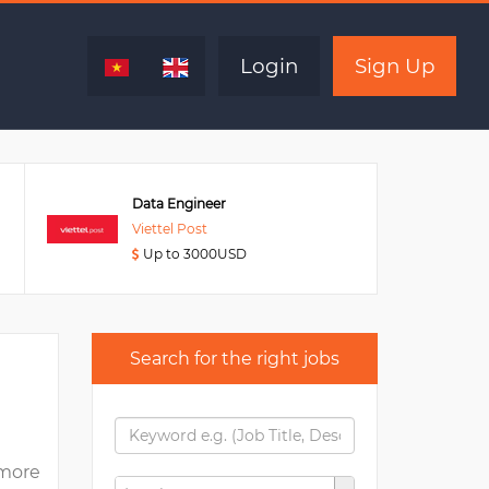
Expired
Login
Sign Up
Data Engineer
Viettel Post
Up to 3000USD
Search for the right jobs
more