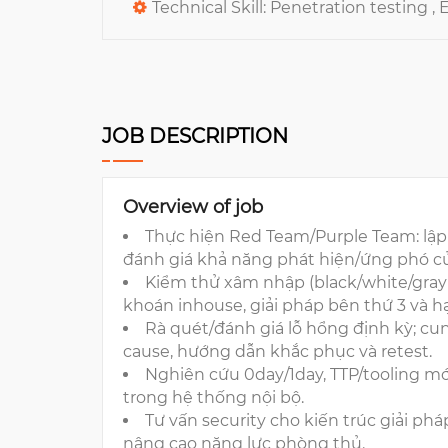
Technical Skill:
Penetration testing ,
JOB DESCRIPTION
Overview of job
Thực hiện Red Team/Purple Team: lập
đánh giá khả năng phát hiện/ứng phó c
Kiểm thử xâm nhập (black/white/gray
khoán inhouse, giải pháp bên thứ 3 và h
Rà quét/đánh giá lỗ hổng định kỳ; cun
cause, hướng dẫn khắc phục và retest.
Nghiên cứu 0day/1day, TTP/tooling mới
trong hệ thống nội bộ.
Tư vấn security cho kiến trúc giải ph
nâng cao năng lực phòng thủ.