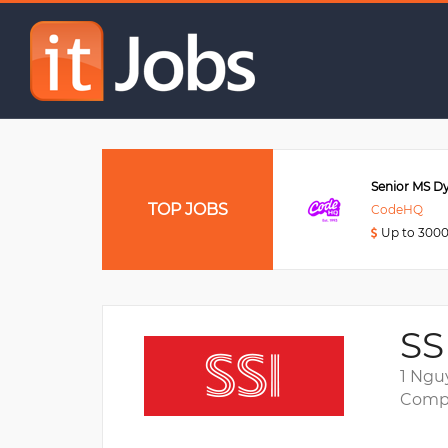
Senior Red Team
Mid/Sr DevOps Engineer
TOP JOBS
Rakuten Fintech Vietnam
CodeHQ
Up to 3200USD
Up to 300
SS
1 Ngu
Compa