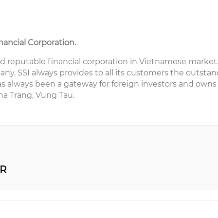
inancial Corporation.
nd reputable financial corporation in Vietnamese market. 
y, SSI always provides to all its customers the outstan
as always been a gateway for foreign investors and owns
Nha Trang, Vung Tau.
ER