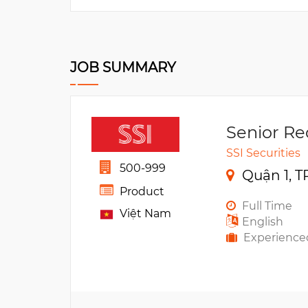
JOB SUMMARY
Senior R
SSI Securities
500-999
Quận 1, T
Product
Full Time
Việt Nam
English
Experience