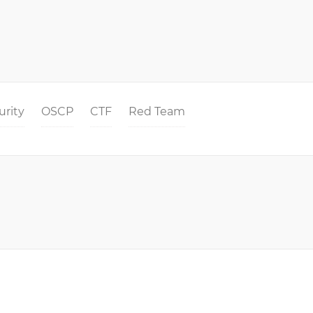
urity
OSCP
CTF
Red Team