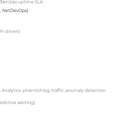
e, đảm bảo uptime SLA
n, NetDevOps)
API-driven)
 Analytics: phân tích log, traffic, anomaly detection
redictive alerting)