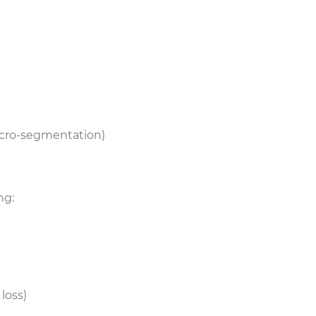
icro-segmentation)
ung:
 loss)