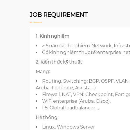
JOB REQUIREMENT
1. Kinh nghiệm
≥ 5 năm kinh nghiệm: Network, Infras
Có kinh nghiệm thực tế: enterprise ne
2. Kiến thức kỹ thuật
Mạng:
Routing, Switching: BGP, OSPF, VLAN,
Aruba, Fortigate, Asrista ...)
Firewall, NAT, VPN: Checkpoint, Fortigat
WiFi enterprise (Aruba, Cisco),
F5, Global loadbalancer ...
Hệ thống:
Linux, Windows Server