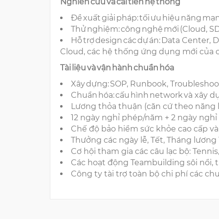
Nghiên cứu và cải tiến hệ thống
Đề xuất giải pháp: tối ưu hiệu năng 
Thử nghiệm: công nghệ mới (Cloud, 
Hỗ trợ design các dự án: Data Center, D
Cloud, các hệ thống ứng dụng mới của 
Tài liệu và vận hành chuẩn hóa
Xây dựng: SOP, Runbook, Troublesho
Chuẩn hóa: cấu hình network và xây dựn
Lương thỏa thuận (căn cứ theo năng l
12 ngày nghỉ phép/năm + 2 ngày ngh
Chế độ bảo hiểm sức khỏe cao cấp và
Thưởng các ngày lễ, Tết, Tháng lương
Cơ hội tham gia các câu lạc bộ: Tenni
Các hoạt động Teambuilding sôi nổi, t
Công ty tài trợ toàn bộ chi phí các ch