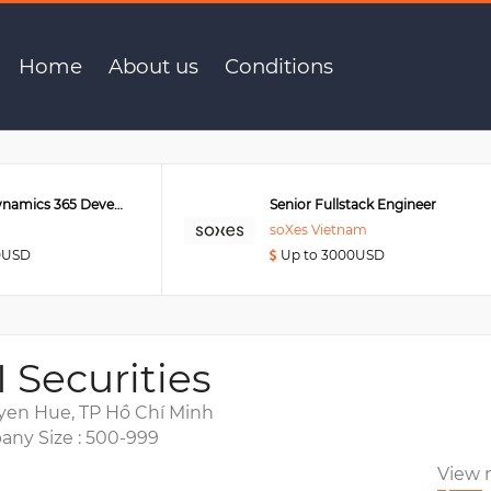
uản trị mạng
Home
About us
Conditions
Senior MS Dynamics 365 Developer
Senior Fullstack Engineer
soXes Vietnam
0USD
Up to 3000USD
I Securities
yen Hue, TP Hồ Chí Minh
ny Size : 500-999
View 