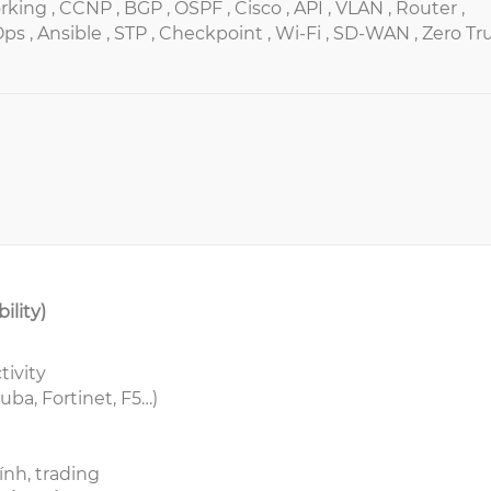
rking ,
CCNP ,
BGP ,
OSPF ,
Cisco ,
API ,
VLAN ,
Router ,
ps ,
Ansible ,
STP ,
Checkpoint ,
Wi-Fi ,
SD-WAN ,
Zero Tr
ility)
tivity
ruba, Fortinet, F5…)
hính, trading