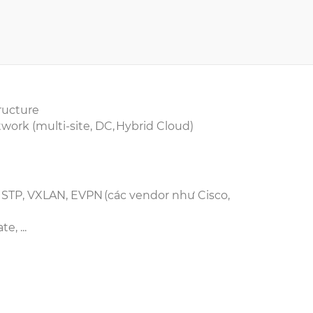
tructure
twork (multi-site, DC, Hybrid Cloud)
 STP, VXLAN, EVPN (các vendor như Cisco,
e, ...