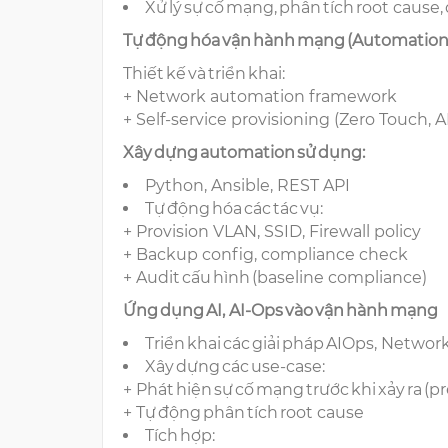
Xử lý sự cố mạng, phân tích root caus
Tự động hóa vận hành mạng (Automatio
Thiết kế và triển khai:
+ Network automation framework
+ Self-service provisioning (Zero Touch, 
Xây dựng automation sử dụng:
Python, Ansible, REST API
Tự động hóa các tác vụ:
+ Provision VLAN, SSID, Firewall policy
+ Backup config, compliance check
+ Audit cấu hình (baseline compliance)
Ứng dụng AI, AI-Ops vào vận hành mạng
Triển khai các giải pháp AIOps, Network
Xây dựng các use-case:
+ Phát hiện sự cố mạng trước khi xảy ra (p
+ Tự động phân tích root cause
Tích hợp: