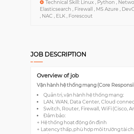
Technical Skill:
Linux ,
Python ,
Netwo
Elasticsearch ,
Firewall ,
MS Azure ,
DevO
,
NAC ,
ELK ,
Forescout
JOB DESCRIPTION
Overview of job
Vận hành hệ thống mạng (Core Responsib
Quản trị, vận hành hệ thống mạng:
LAN, WAN, Data Center, Cloud connec
Switch, Router, Firewall, WiFi (Cisco, A
Đảm bảo:
+ Hệ thống hoạt động ổn định
+ Latency thấp, phù hợp môi trường tài c