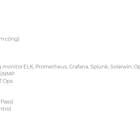
)
iểm cộng)
 monitor ELK, Prometheus, Grafana, Splunk, Solarwin,
n, SNMP
IT Ops
arPass)
ntrol