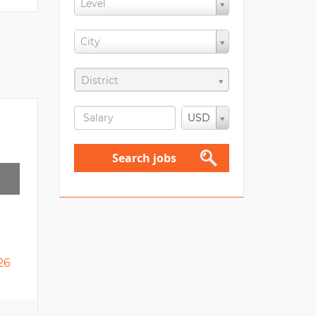
Level
City
District
USD
Search jobs
26