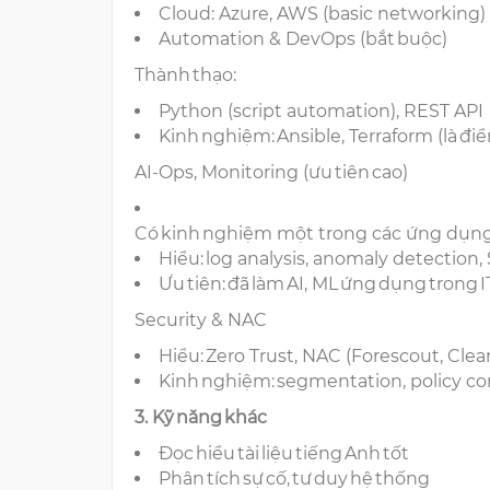
Cloud: Azure, AWS (basic networking
Automation & DevOps (bắt buộc)
Thành thạo:
Python (script automation), REST API
Kinh nghiệm: Ansible, Terraform (là đ
AI-Ops, Monitoring (ưu tiên cao)
Có kinh nghiệm một trong các ứng dụng
Hiểu: log analysis, anomaly detectio
Ưu tiên: đã làm AI, ML ứng dụng trong 
Security & NAC
Hiểu: Zero Trust, NAC (Forescout, Cle
Kinh nghiệm: segmentation, policy co
3. Kỹ năng khác
Đọc hiểu tài liệu tiếng Anh tốt
Phân tích sự cố, tư duy hệ thống