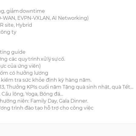
mạng, giảm downtime
SD-WAN, EVPN-VXLAN, AI Networking)
R site, Hybrid
công ty
oting guide
g các quy trình xử lý sự cố.
ực của ứng viên)
ỉ ốm có hưởng lương
 kiểm tra sức khỏe định kỳ hàng năm.
 13, Thưởng KPIs cuối năm Tặng quà sinh nhật, quà Tết…
s, Cầu lông, Yoga, Bóng đá…
hường niên: Family Day, Gala Dinner.
ương trình đào tạo hỗ trợ cho công việc