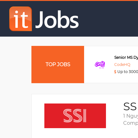
Chuyên viên cao cấp q
Mid/Sr DevOps Engineer
TOP JOBS
Rakuten Fintech Vietnam
CodeHQ
Up to 3200USD
Up to 300
SS
1 Ngu
Compa