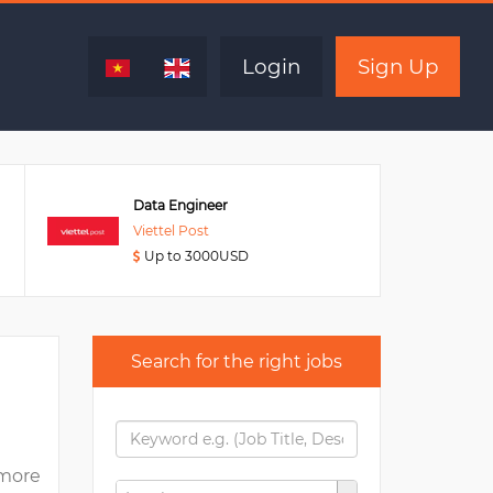
Expired
Login
Sign Up
Data Engineer
Viettel Post
Up to 3000USD
Search for the right jobs
more