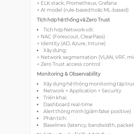
+ ELK stack, Prometheus, Grafana
+ AI model (rule-based hoặc ML-based)
Tích hợp hệ thống và Zero Trust
Tích hợp Network với:
+ NAC (Forescout, ClearPass)
+ Identity (AD, Azure, Intune)
Xây dựng:
+ Network segmentation (VLAN, VRF, m
+ Zero Trust access control
Monitoring & Observability
Xây dựng hệ thống monitoring tập tr
Network + Application + Security
Triển khai:
Dashboard real-time
Alert thông minh (giảm false positive)
Phân tích:
Baselines (latency, bandwidth, packet