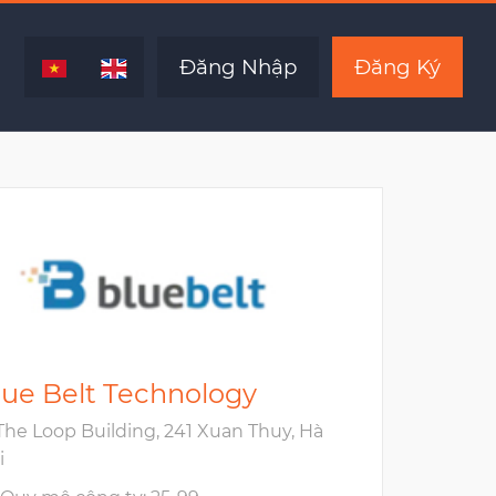
Đăng Nhập
Đăng Ký
lue Belt Technology
The Loop Building, 241 Xuan Thuy, Hà
i