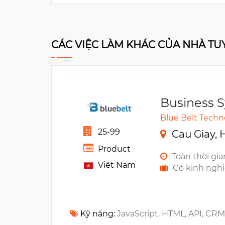
CÁC VIỆC LÀM KHÁC CỦA NHÀ T
Business S
Blue Belt Techn
25-99
Cau Giay, 
Product
Toàn thời gia
Việt Nam
Có kinh ngh
Kỹ năng:
JavaScript, HTML, API, CRM