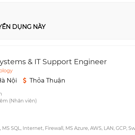
UYỂN DỤNG NÀY
ystems & IT Support Engineer
ology
Hà Nội
Thỏa Thuận
n
iêm (Nhân viên)
, MS SQL, Internet, Firewall, MS Azure, AWS, LAN, GCP, S