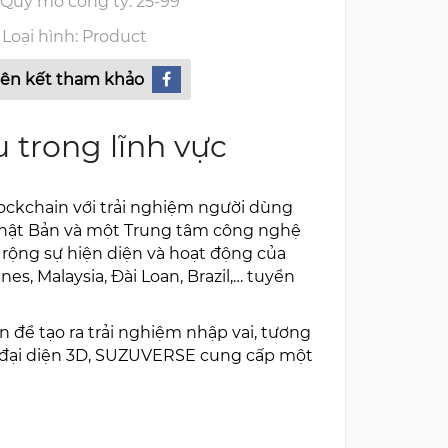
Quy mô công ty: 25-99
Loại hình: Product
iên kết tham khảo
 trong lĩnh vực
lockchain với trải nghiệm người dùng
, Nhật Bản và một Trung tâm công nghệ
ở rộng sự hiện diện và hoạt động của
s, Malaysia, Đài Loan, Brazil,… tuyển
để tạo ra trải nghiệm nhập vai, tương
ình đại diện 3D, SUZUVERSE cung cấp một