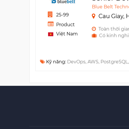
Blue Belt Techn
25-99
Cau Giay, 
Product
Toàn thời gia
Việt Nam
Có kinh ngh
Kỹ năng:
DevOps, AWS, PostgreSQL, MySQL, Ubuntu, FTP, Apache, Ansible, Amazon RDS, Apache Kafka, 