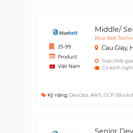
Middle/ S
Blue Belt Techn
25-99
Cau Giay, 
Product
Toàn thời gia
Việt Nam
Có kinh ngh
Kỹ năng:
DevOps, AWS, GCP, Blockchain, Terraform, Web3, DevSecOps, DDoS, Amazon EKS, Amazon
Senior De