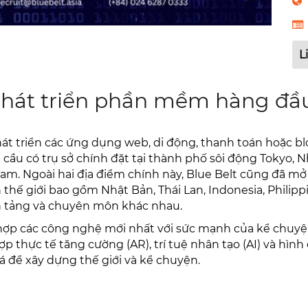
L
 phát triển phần mềm hàng đầu
át triển các ứng dụng web, di động, thanh toán hoặc b
àn cầu có trụ sở chính đặt tại thành phố sôi động Tokyo
 Nam. Ngoài hai địa điểm chính này, Blue Belt cũng đã m
ế giới bao gồm Nhật Bản, Thái Lan, Indonesia, Philippine
n tảng và chuyên môn khác nhau.
hợp các công nghệ mới nhất với sức mạnh của kể chuyện 
ợp thực tế tăng cường (AR), trí tuệ nhân tạo (AI) và h
á để xây dựng thế giới và kể chuyện.