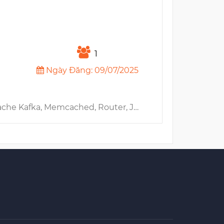
1
Ngày Đăng: 09/07/2025
Amazon EKS, Amazon MSK, Amazon SES, Helm, CI/CD, Gitlab, API Gateway, LLM, Chatbot, GCP, Terraform, Terragrunt