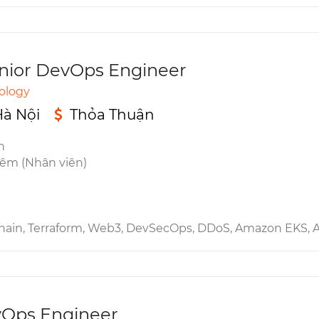
enior DevOps Engineer
ology
Hà Nội
Thỏa Thuận
n
iêm (Nhân viên)
 MSK, Helm, CI/CD, Terragrunt, Amazon EC2, Amazon SES, HA, VPC, Kubernetes, Gitlab, Ansible, Amazon RDS, Apache Kafka, Adobe InDesign, Linux, CentOS, DNS, VPN, PostgreSQL,
vOps Engineer