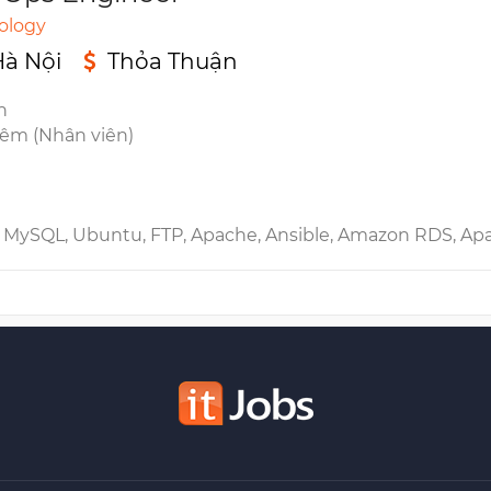
ology
Hà Nội
Thỏa Thuận
n
iêm (Nhân viên)
Memcached, Router, Jenkins, Postfix, Nginx, Elasticsearch, Redis, Apache ActiveMQ, Load Balancing, MS Azure, Linux, CentOS, DNS, VPN, Amazon EC2, Kubernetes, Blockchain, DDoS, HA, VPC, 