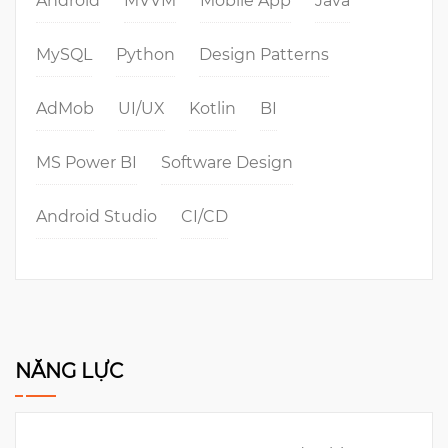
Android
MVVM
Mobile App
Java
MySQL
Python
Design Patterns
AdMob
UI/UX
Kotlin
BI
MS Power BI
Software Design
Android Studio
CI/CD
NĂNG LỰC