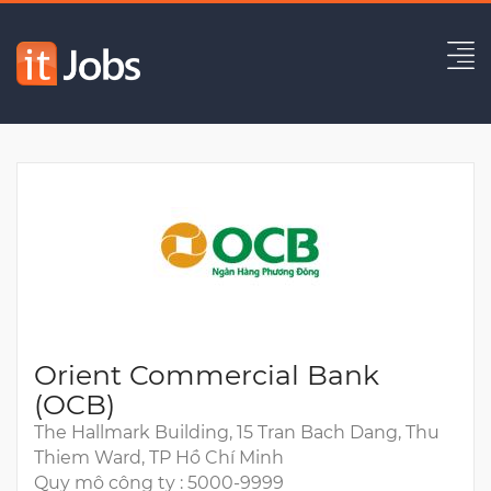
Business Analyst (BA)
Hết hạn
Orient Commercial Bank
(OCB)
The Hallmark Building, 15 Tran Bach Dang, Thu
Thiem Ward, TP Hồ Chí Minh
Quy mô công ty : 5000-9999