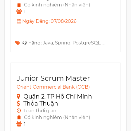
Có kinh nghiêm (Nhân viên)
1
Ngày Đăng: 07/08/2026
Kỹ năng:
Java, Spring, PostgreSQL, Elasticsearch, SOLID, Docker, Redis, Architecture, Singleton, Repository pattern, Mockito, Apache Kafka, Spring Boot, Kubernetes, Microservices, SDLC, RESTful API, CI/CD, MySQL, OOP, Unit testing, Adobe InDesign, Core Java, JUnit, SOAP, Design Patterns, Multi-Threading, SOA
Junior Scrum Master
Orient Commercial Bank (OCB)
Quận 2, TP Hồ Chí Minh
Thỏa Thuận
Toàn thời gian
Có kinh nghiêm (Nhân viên)
1