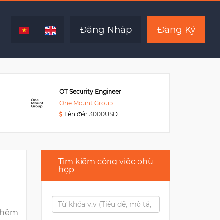
Hết hạn
Đăng Nhập
Đăng Ký
OT Security Engineer
One Mount Group
Lên đến 3000USD
Tìm kiếm công việc phù
hợp
thêm