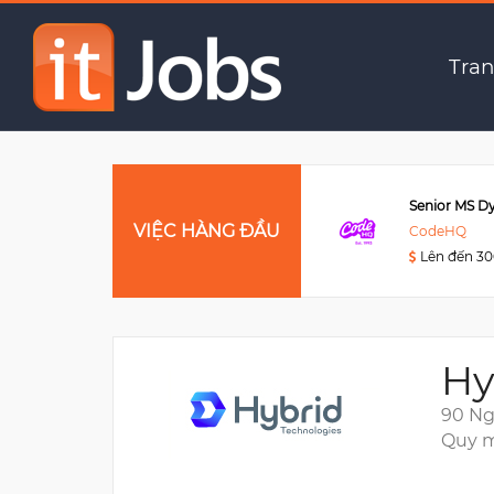
Bridge Engineer
Tran
Data Engineer
VIỆC HÀNG ĐẦU
Viettel Post
CodeHQ
Lên đến 3000USD
Lên đến 3
Hy
90 Ng
Quy m