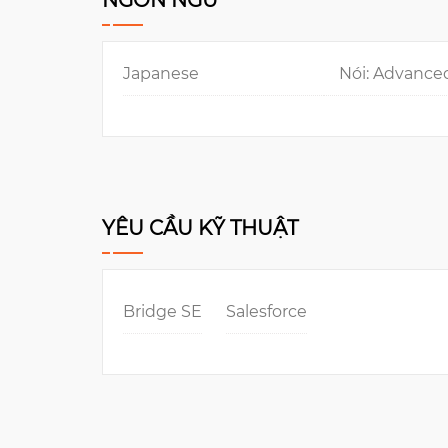
NGÔN NGỮ
Japanese
Nói: Advanced
YÊU CẦU KỸ THUẬT
Bridge SE
Salesforce