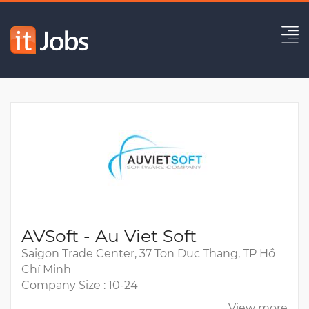
Software Consultant
Expired
AVSoft - Au Viet Soft
Saigon Trade Center, 37 Ton Duc Thang, TP Hồ
Chí Minh
Company Size : 10-24
View more