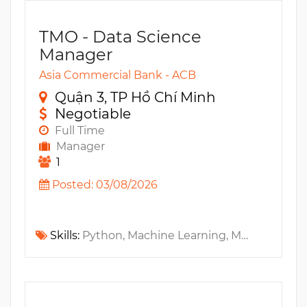
TMO - Data Science
Manager
Asia Commercial Bank - ACB
Quận 3, TP Hồ Chí Minh
Negotiable
Full Time
Manager
1
Posted: 03/08/2026
Skills:
Python, Machine Learning, MS SQL, Hadoop, Apache Spark, MS Azure, Big Data, Tableau, AWS, Tensorflow, MS Power BI, GCP, scikit-learn, R, Data Visualization, XGBoost, Statistics