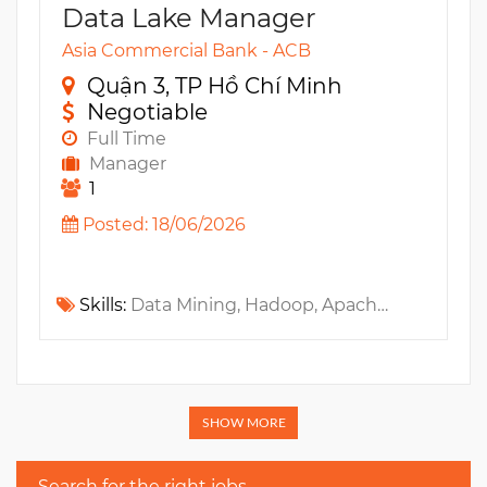
Data Lake Manager
Asia Commercial Bank - ACB
Quận 3, TP Hồ Chí Minh
Negotiable
Full Time
Manager
1
Posted: 18/06/2026
Skills:
Data Mining, Hadoop, Apache Spark, Apache Hive, Architecture, Scala, Pig script, Big Data, Apache Kafka, Distributed Systems, Apache cluster, Cloud Computing, Apache Storm, Flume, Yarn, R, Performance tuning, Apache Avro, Ozie, Apache Nifi, Hortonworks, PySpark, SparkR
SHOW MORE
Search for the right jobs