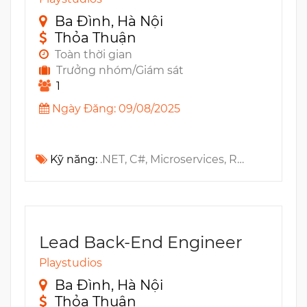
Ba Đình, Hà Nội
Thỏa Thuận
Toàn thời gian
Trưởng nhóm/Giám sát
1
Ngày Đăng: 09/08/2025
Kỹ năng:
.NET, C#, Microservices, RESTful API, CI/CD, ASP.NET, Adobe InDesign, Design Patterns, Unity, NoSQL, Architecture, MS Azure, DevOps, .NET Core
Lead Back-End Engineer
Playstudios
Ba Đình, Hà Nội
Thỏa Thuận