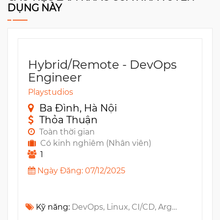
DỤNG NÀY
Hybrid/Remote - DevOps
Engineer
Playstudios
Ba Đình, Hà Nội
Thỏa Thuận
Toàn thời gian
Có kinh nghiêm (Nhân viên)
1
Ngày Đăng: 07/12/2025
Kỹ năng:
DevOps, Linux, CI/CD, ArgoCD, SCM, Windows, Java, C#, PowerShell, MySQL, Python, XCode, Git, MongoDB, Couchbase, Unity, MS SQL, Jenkins, Github, New Relic, Observability, MS Azure, Golang, Android, AWS, Kubernetes, Bash, DataDog, Terraform, Istio, Service Mesh, IaC