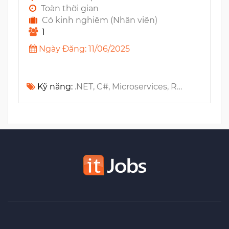
Toàn thời gian
Có kinh nghiêm (Nhân viên)
1
Ngày Đăng: 11/06/2025
Kỹ năng:
.NET, C#, Microservices, RESTful API, CI/CD, ASP.NET, Adobe InDesign, Design Patterns, Unity, NoSQL, Architecture, MS Azure, DevOps, .NET Core