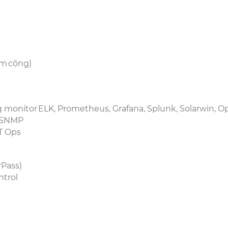
)
iểm cộng)
 monitor ELK, Prometheus, Grafana, Splunk, Solarwin,
n, SNMP
IT Ops
arPass)
ntrol