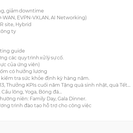
mạng, giảm downtime
SD-WAN, EVPN-VXLAN, AI Networking)
R site, Hybrid
công ty
oting guide
g các quy trình xử lý sự cố.
ực của ứng viên)
ỉ ốm có hưởng lương
 kiểm tra sức khỏe định kỳ hàng năm.
 13, Thưởng KPIs cuối năm Tặng quà sinh nhật, quà Tết…
s, Cầu lông, Yoga, Bóng đá…
hường niên: Family Day, Gala Dinner.
ương trình đào tạo hỗ trợ cho công việc