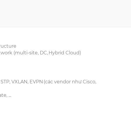
tructure
twork (multi-site, DC, Hybrid Cloud)
 STP, VXLAN, EVPN (các vendor như Cisco,
e, ...