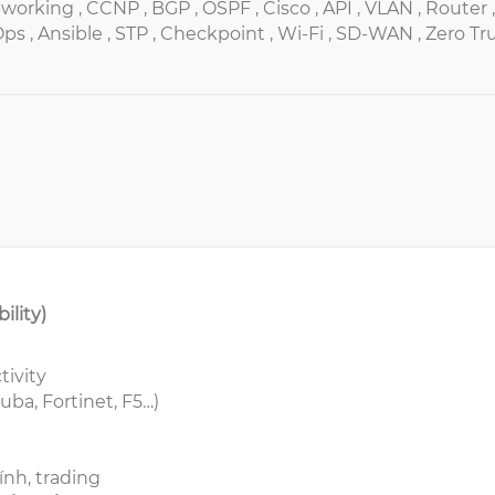
working ,
CCNP ,
BGP ,
OSPF ,
Cisco ,
API ,
VLAN ,
Router ,
ps ,
Ansible ,
STP ,
Checkpoint ,
Wi-Fi ,
SD-WAN ,
Zero Tr
ility)
tivity
ruba, Fortinet, F5…)
hính, trading