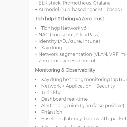
+ ELK stack, Prometheus, Grafana
+ AI model (rule-based hoặc ML-based)
Tích hợp hệ thống và Zero Trust
Tích hợp Network với:
+ NAC (Forescout, ClearPass)
+ Identity (AD, Azure, Intune)
Xây dựng:
+ Network segmentation (VLAN, VRF, m
+ Zero Trust access control
Monitoring & Observability
Xây dựng hệ thống monitoring tập tr
Network + Application + Security
Triển khai:
Dashboard real-time
Alert thông minh (giảm false positive)
Phân tích:
Baselines (latency, bandwidth, packet