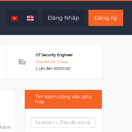
Hết hạn
Đăng Nhập
Đăng Ký
OT Security Engineer
One Mount Group
Lên đến 3000USD
Tìm kiếm công việc phù
hợp
thêm