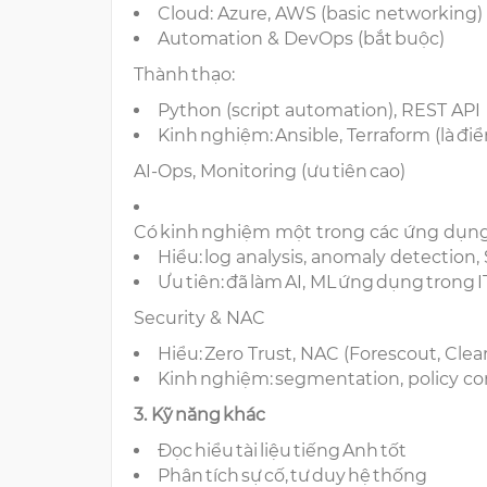
Cloud: Azure, AWS (basic networking
Automation & DevOps (bắt buộc)
Thành thạo:
Python (script automation), REST API
Kinh nghiệm: Ansible, Terraform (là đ
AI-Ops, Monitoring (ưu tiên cao)
Có kinh nghiệm một trong các ứng dụng
Hiểu: log analysis, anomaly detectio
Ưu tiên: đã làm AI, ML ứng dụng trong 
Security & NAC
Hiểu: Zero Trust, NAC (Forescout, Cle
Kinh nghiệm: segmentation, policy co
3. Kỹ năng khác
Đọc hiểu tài liệu tiếng Anh tốt
Phân tích sự cố, tư duy hệ thống