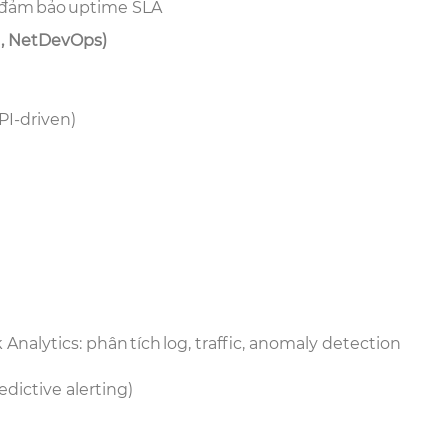
e, đảm bảo uptime SLA
n, NetDevOps)
API-driven)
 Analytics: phân tích log, traffic, anomaly detection
redictive alerting)