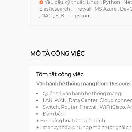
Yêu cầu kỹ thuật:
Linux ,
Python ,
Net
Elasticsearch ,
Firewall ,
MS Azure ,
DevO
,
NAC ,
ELK ,
Forescout
MÔ TẢ CÔNG VIỆC
Tóm tắt công việc
Vận hành hệ thống mạng (Core Responsib
Quản trị, vận hành hệ thống mạng:
LAN, WAN, Data Center, Cloud connec
Switch, Router, Firewall, WiFi (Cisco, A
Đảm bảo:
+ Hệ thống hoạt động ổn định
+ Latency thấp, phù hợp môi trường tài c