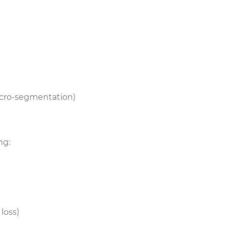
icro-segmentation)
ung:
 loss)