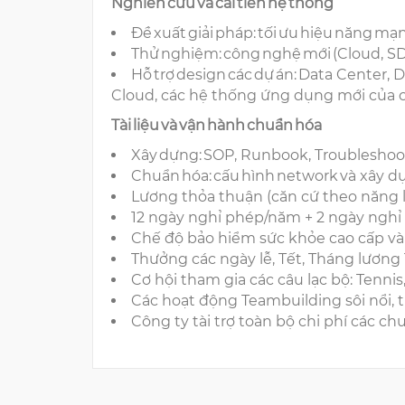
Nghiên cứu và cải tiến hệ thống
Đề xuất giải pháp: tối ưu hiệu năng 
Thử nghiệm: công nghệ mới (Cloud, 
Hỗ trợ design các dự án: Data Center, D
Cloud, các hệ thống ứng dụng mới của 
Tài liệu và vận hành chuẩn hóa
Xây dựng: SOP, Runbook, Troublesho
Chuẩn hóa: cấu hình network và xây dựn
Lương thỏa thuận (căn cứ theo năng l
12 ngày nghỉ phép/năm + 2 ngày ngh
Chế độ bảo hiểm sức khỏe cao cấp và
Thưởng các ngày lễ, Tết, Tháng lương
Cơ hội tham gia các câu lạc bộ: Tenni
Các hoạt động Teambuilding sôi nổi, t
Công ty tài trợ toàn bộ chi phí các ch