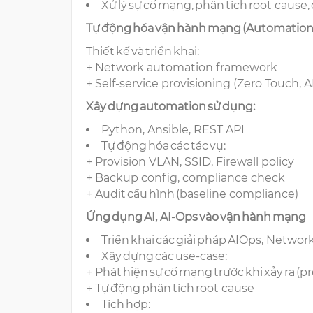
Xử lý sự cố mạng, phân tích root caus
Tự động hóa vận hành mạng (Automatio
Thiết kế và triển khai:
+ Network automation framework
+ Self-service provisioning (Zero Touch, 
Xây dựng automation sử dụng:
Python, Ansible, REST API
Tự động hóa các tác vụ:
+ Provision VLAN, SSID, Firewall policy
+ Backup config, compliance check
+ Audit cấu hình (baseline compliance)
Ứng dụng AI, AI-Ops vào vận hành mạng
Triển khai các giải pháp AIOps, Network
Xây dựng các use-case:
+ Phát hiện sự cố mạng trước khi xảy ra (p
+ Tự động phân tích root cause
Tích hợp: