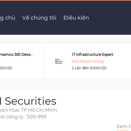
uản trị mạng
g chủ
Về chúng tôi
Điều kiện
Senior MS Dynamics 365 Developer
IT Infrastructure Expert
One Mount Group
000USD
Lên đến 3000USD
I Securities
yen Hue, TP Hồ Chí Minh
ô công ty : 500-999
Xem 