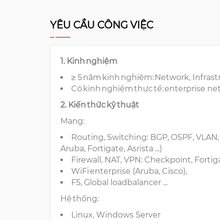
YÊU CẦU CÔNG VIỆC
1. Kinh nghiệm
≥ 5 năm kinh nghiệm: Network, Infras
Có kinh nghiệm thực tế: enterprise ne
2. Kiến thức kỹ thuật
Mạng:
Routing, Switching: BGP, OSPF, VLAN,
Aruba, Fortigate, Asrista ...)
Firewall, NAT, VPN: Checkpoint, Fortigat
WiFi enterprise (Aruba, Cisco),
F5, Global loadbalancer ...
Hệ thống:
Linux, Windows Server