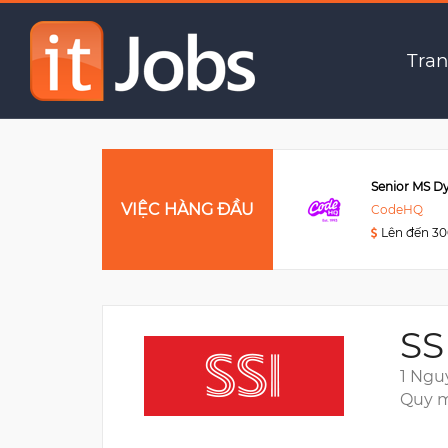
Chuyên viên cao cấp q
Tran
Data Engineer
VIỆC HÀNG ĐẦU
Viettel Post
CodeHQ
Lên đến 3000USD
Lên đến 3
SS
1 Ngu
Quy m