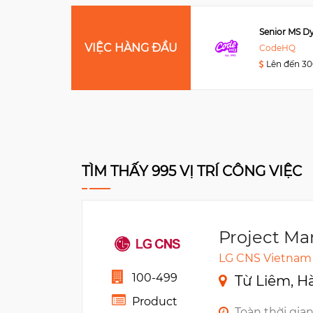
Data Engineer
VIỆC HÀNG ĐẦU
Viettel Post
CodeHQ
Lên đến 3000USD
Lên đến 3
TÌM THẤY 995 VỊ TRÍ CÔNG VIỆC
Project Ma
LG CNS Vietnam
100-499
Từ Liêm, H
Product
Toàn thời gia