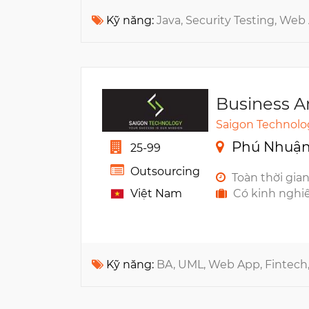
Kỹ năng:
Java, Security Testing, Web
Business A
Saigon Technolo
Phú Nhuận,
25-99
Outsourcing
Toàn thời gia
Việt Nam
Có kinh nghi
Kỹ năng:
BA, UML, Web App, Fintech