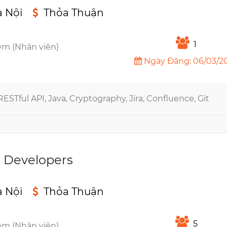
à Nội
Thỏa Thuận
n
1
êm (Nhân viên)
Ngày Đăng: 06/03/2
STful API, Java, Cryptography, Jira, Confluence, Git
 Developers
à Nội
Thỏa Thuận
n
5
êm (Nhân viên)