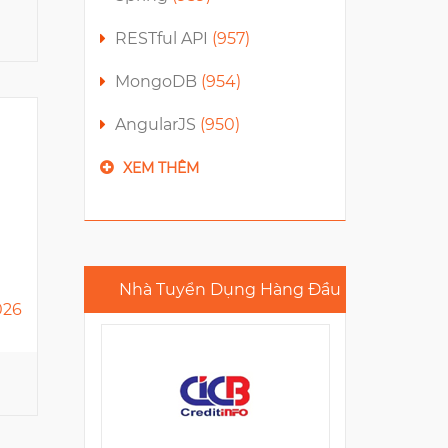
RESTful API
(957)
MongoDB
(954)
AngularJS
(950)
XEM THÊM
TRUNG TÂM THÔNG TIN TÍN
DỤNG QUỐC GIA VIỆT NAM
(CIC)
10 Quang Trung
Nhà Tuyển Dụng Hàng Đầu
026
15