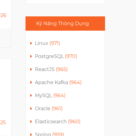
TNEX
ROX Tower, 54A Nguyen
026
Chi Thanh
Kỹ Năng Thông Dụng
4
Linux
(971)
PostgreSQL
(970)
ReactJS
(965)
Apache Kafka
(964)
MySQL
(964)
NAB INNOVATION CENTRE
VIETNAM
Oracle
(961)
E-Town 5, Cong Hoa
Elasticsearch
(960)
025
17
Spring
(959)