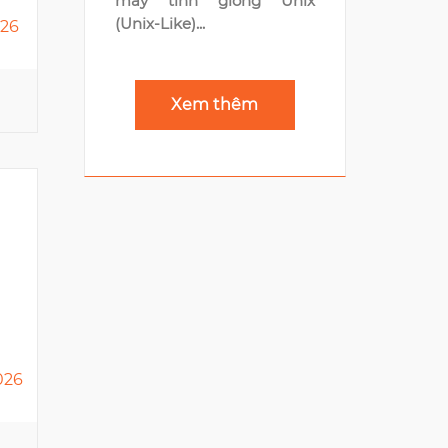
máy tính giống Unix
(Unix-Like)...
026
ONE MOUNT GROUP
Times City, 458 Minh Khai
Xem thêm
5
TIMO VIETNAM
194 Pasteur
026
4