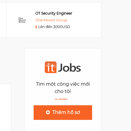
OT Security Engineer
One Mount Group
Lên đến 3000USD
ATOMI DIGITAL
135 Xa Dan
4
Tìm một công việc mới
cho tôi
Thêm hồ sơ