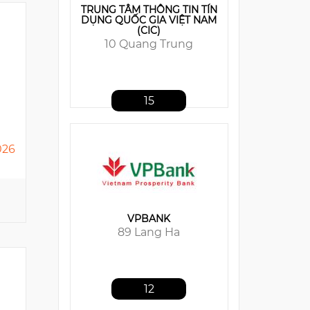
VPBANK
89 Lang Ha
12
026
MB BANK
21 Cat Linh
10