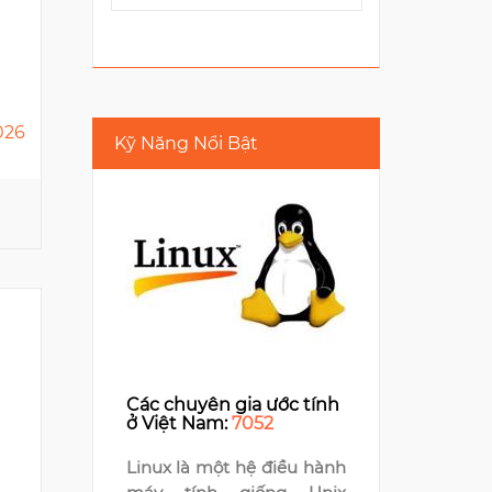
026
Kỹ Năng Nổi Bật
MONEY FORWARD VIETNAM
E-Town Central, 11 Doan
Van Bo
6
Các chuyên gia ước tính
ở Việt Nam:
7052
Linux là một hệ điều hành