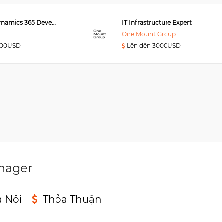
Senior MS Dynamics 365 Developer
IT Infrastructure Expert
One Mount Group
000USD
Lên đến 3000USD
nager
à Nội
Thỏa Thuận
n