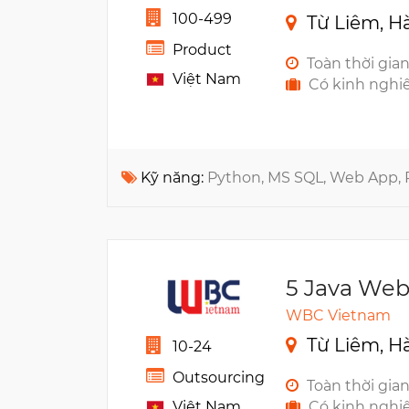
100-499
Từ Liêm, H
Product
Toàn thời gia
Việt Nam
Có kinh nghi
Kỹ năng:
Python, MS SQL, Web App, RE
5 Java Web
WBC Vietnam
Từ Liêm, H
10-24
Outsourcing
Toàn thời gia
Việt Nam
Có kinh nghi