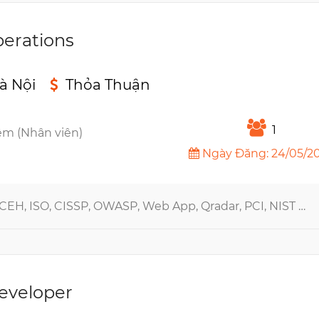
perations
à Nội
Thỏa Thuận
n
1
êm (Nhân viên)
Ngày Đăng: 24/05/2
, ISO, CISSP, OWASP, Web App, Qradar, PCI, NIST CSF, DevSecOps
eveloper