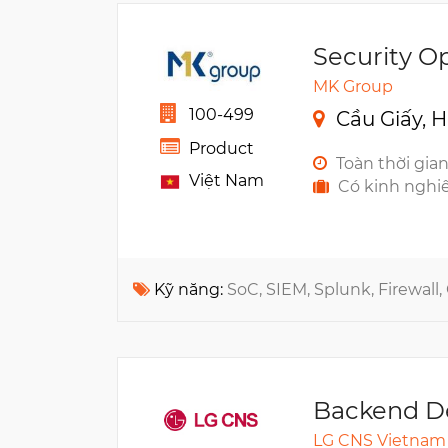
Security O
MK Group
100-499
Cầu Giấy, H
Product
Toàn thời gia
Việt Nam
Có kinh nghi
Kỹ năng:
SoC, SIEM, Splunk, Firewall, CEH
Backend D
LG CNS Vietnam