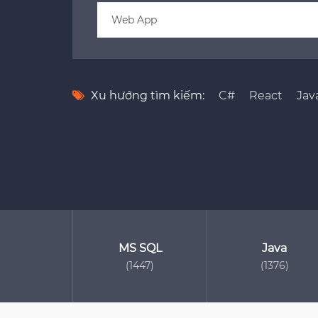
Xu hướng tìm kiếm:
C#
React
Jav
MS SQL
Java
(1447)
(1376)