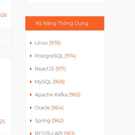
MOBIFONE NETWORK
CENTER
VP1, Yen Hoa
026
Kỹ Năng Thông Dụng
4
Linux
(976)
PostgreSQL
(974)
ReactJS
(971)
MySQL
(968)
NAB INNOVATION CENTRE
Apache Kafka
(965)
VIETNAM
E-Town 5, Cong Hoa
Oracle
(964)
Spring
(962)
025
17
RESTful API
(961)