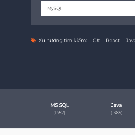
Xu hướng tìm kiếm:
C#
React
Jav
MS SQL
Java
(1452)
(1385)