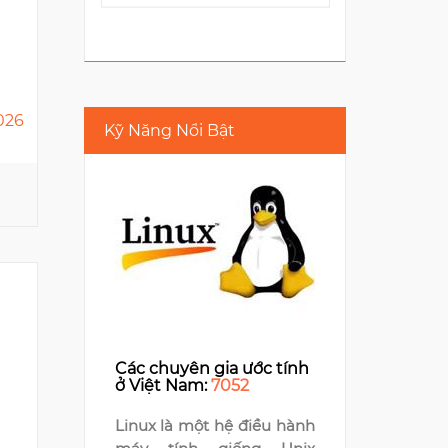
026
Kỹ Năng Nổi Bật
MONEY FORWARD VIETNAM
E-Town Central, 11 Doan
Van Bo
5
Các chuyên gia ước tính
ở Việt Nam:
7052
Linux là một hệ điều hành