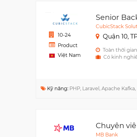
Senior Bac
CubicStack Solu
10-24
Quận 10, T
Product
Toàn thời gia
Việt Nam
Có kinh nghi
Kỹ năng:
PHP, Laravel, Apache Kafka,
Chuyên viê
MB Bank