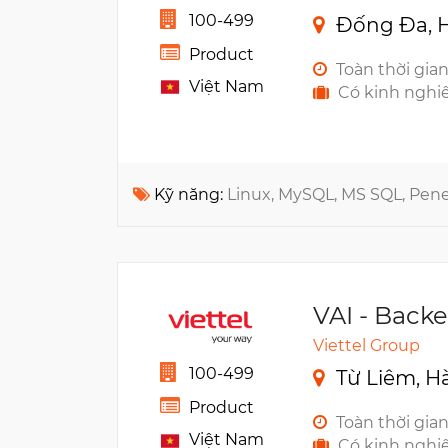
100-499
Đống Đa, H
Product
Toàn thời gia
Việt Nam
Có kinh nghi
Kỹ năng:
Linux, MySQL, MS SQL, Pene
VAI - Back
Viettel Group
100-499
Từ Liêm, H
Product
Toàn thời gia
Việt Nam
Có kinh nghi