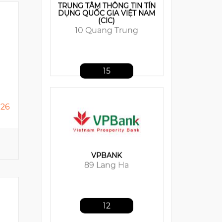
VPBANK
89 Lang Ha
12
026
MB BANK
21 Cat Linh
9