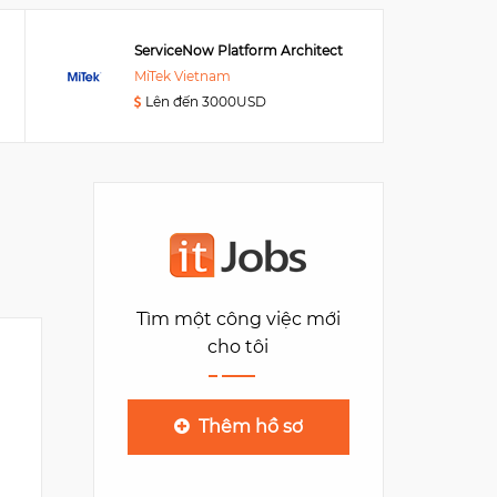
ServiceNow Platform Architect
MiTek Vietnam
Lên đến 3000USD
EPAM
MB Sunny Tower, 259 Tran
Hung Dao
4
Tìm một công việc mới
cho tôi
Thêm hồ sơ