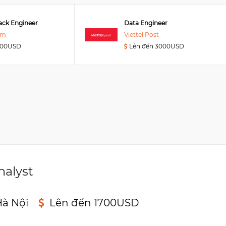
tack Engineer
Data Engineer
am
Viettel Post
000USD
Lên đến 3000USD
nalyst
à Nội
Lên đến 1700USD
n