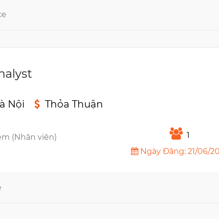
ce
nalyst
à Nội
Thỏa Thuận
n
1
êm (Nhân viên)
Ngày Đăng: 21/06/2
e