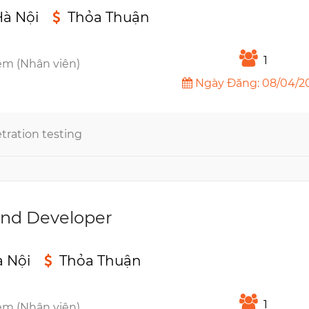
à Nội
Thỏa Thuận
n
1
êm (Nhân viên)
Ngày Đăng: 08/04/2
tration testing
end Developer
à Nội
Thỏa Thuận
n
1
êm (Nhân viên)