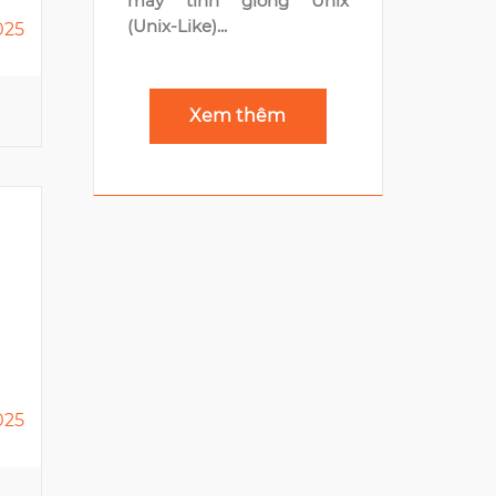
máy tính giống Unix
(Unix-Like)...
025
ONE MOUNT GROUP
Times City, 458 Minh Khai
Xem thêm
5
CADDI VIETNAM
Gia Loc Building, 27-29
Nguyen Cuu Van
025
4