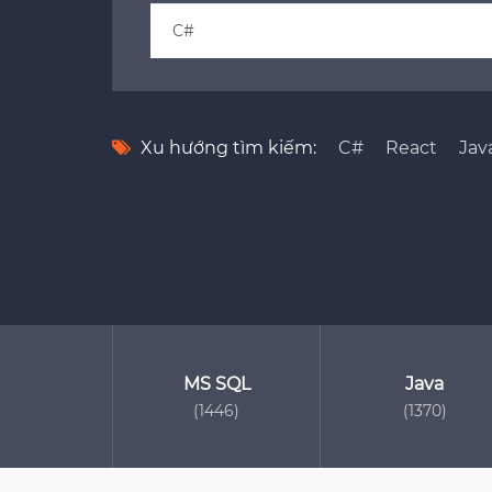
Xu hướng tìm kiếm:
C#
React
Jav
MS SQL
Java
(1446)
(1370)