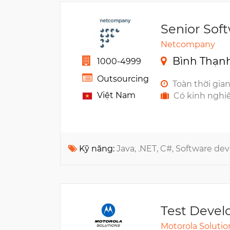
Senior Sof
Netcompany
Bình Thạnh
1000-4999
Outsourcing
Toàn thời gia
Việt Nam
Có kinh nghi
Kỹ năng:
Java, .NET, C#, Software d
Test Devel
Motorola Solutio