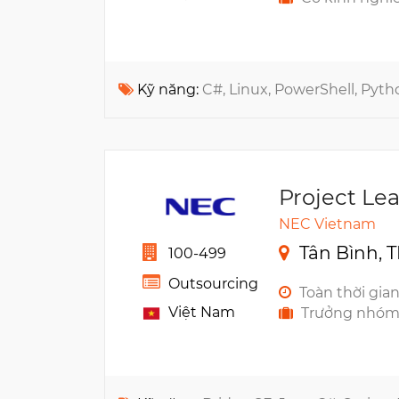
Kỹ năng:
C#, Linux, PowerShell, Pyth
Project Le
NEC Vietnam
Tân Bình, 
100-499
Outsourcing
Toàn thời gia
Việt Nam
Trưởng nhóm