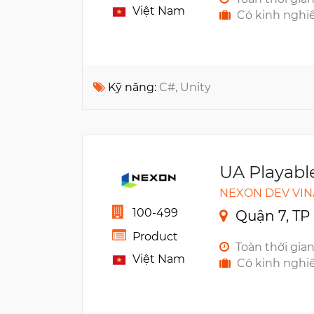
Việt Nam
Có kinh nghi
Kỹ năng:
C#, Unity
UA Playabl
NEXON DEV VIN
100-499
Quận 7, TP
Product
Toàn thời gia
Việt Nam
Có kinh nghi