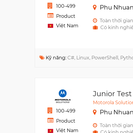
100-499
Phu Nhuan,
Product
Toàn thời gia
Việt Nam
Có kinh nghi
Kỹ năng:
C#, Linux, PowerShell, Pyth
Junior Tes
Motorola Solutio
100-499
Phu Nhuan,
Product
Toàn thời gia
Việt Nam
Có kinh nghi