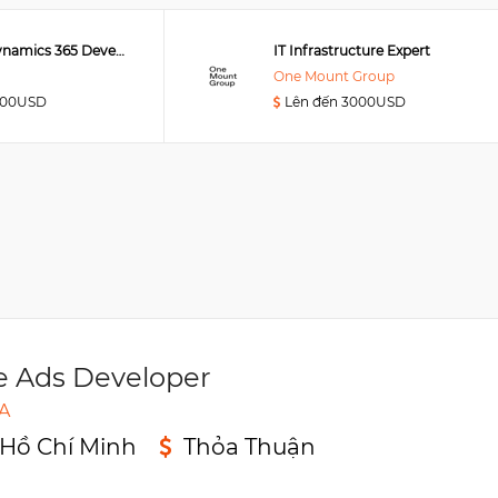
Senior MS Dynamics 365 Developer
IT Infrastructure Expert
One Mount Group
000USD
Lên đến 3000USD
e Ads Developer
A
 Hồ Chí Minh
Thỏa Thuận
n