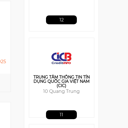
TRUNG TÂM THÔNG TIN TÍN
DỤNG QUỐC GIA VIỆT NAM
(CIC)
10 Quang Trung
11
025
MB BANK
21 Cat Linh
10