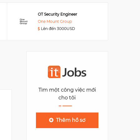
OT Security Engineer
One Mount Group
Lên đến 3000USD
TIMO VIETNAM
194 Pasteur
4
Tìm một công việc mới
cho tôi
Thêm hồ sơ