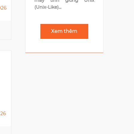
máy tính giống Unix
(Unix-Like)...
ONE MOUNT GROUP
026
Times City, 458 Minh Khai
Xem thêm
5
ATOMI DIGITAL
135 Xa Dan
026
4