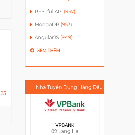
RESTful API
(957)
MongoDB
(953)
AngularJS
(949)
VPBANK
XEM THÊM
89 Lang Ha
12
Nhà Tuyển Dụng Hàng Đầu
025