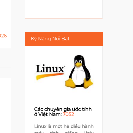
026
Kỹ Năng Nổi Bật
MONEY FORWARD VIETNAM
E-Town Central, 11 Doan
Van Bo
6
Các chuyên gia ước tính
ở Việt Nam:
7052
Linux là một hệ điều hành