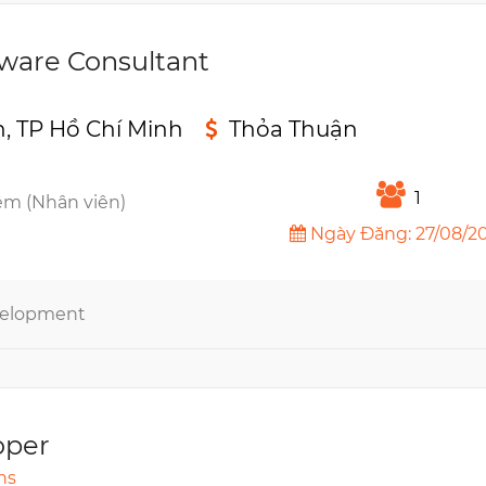
tware Consultant
, TP Hồ Chí Minh
Thỏa Thuận
n
1
êm (Nhân viên)
Ngày Đăng: 27/08/2
evelopment
oper
ns