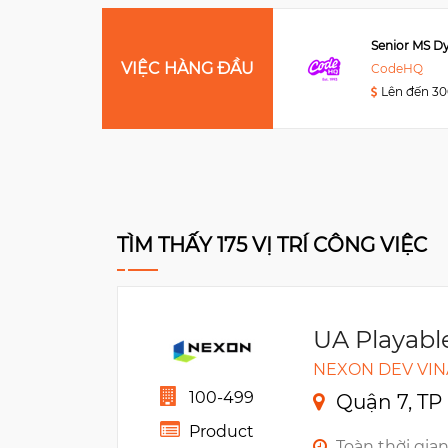
Data Engineer
VIỆC HÀNG ĐẦU
Viettel Post
CodeHQ
Lên đến 3000USD
Lên đến 3
TÌM THẤY 175 VỊ TRÍ CÔNG VIỆC
UA Playabl
NEXON DEV VIN
100-499
Quận 7, TP
Product
Toàn thời gia